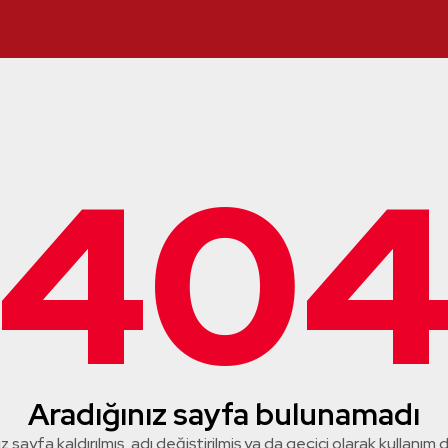
40
Aradığınız sayfa bulunamadı
z sayfa kaldırılmış, adı değiştirilmiş ya da geçici olarak kullanım dış