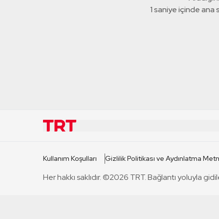
1 saniye içinde ana
KURUMSAL
KANAL
Kullanım Koşulları
Gizlilik Politikası ve Aydınlatma Metn
TRT Hakkında
TRT 1
Her hakkı saklıdır. ©2026 TRT. Bağlantı yoluyla gidil
Mevzuat
TRT 2
Basın Açıklamaları
TRT Belge
Bize Ulaşın
TRT Habe