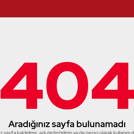
40
Aradığınız sayfa bulunamadı
z sayfa kaldırılmış, adı değiştirilmiş ya da geçici olarak kullanım dış