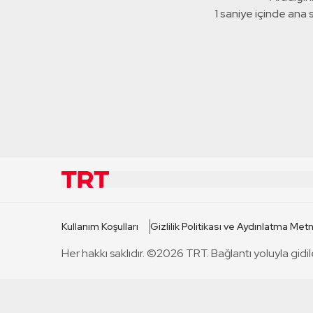
1 saniye içinde ana
KURUMSAL
KANAL
Kullanım Koşulları
Gizlilik Politikası ve Aydınlatma Metn
TRT Hakkında
TRT 1
Her hakkı saklıdır. ©2026 TRT. Bağlantı yoluyla gidil
Mevzuat
TRT 2
Basın Açıklamaları
TRT Belge
Bize Ulaşın
TRT Habe