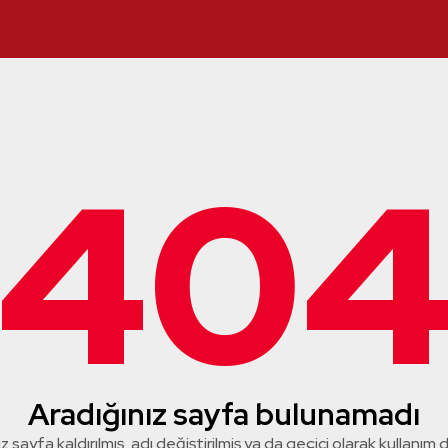
40
Aradığınız sayfa bulunamadı
z sayfa kaldırılmış, adı değiştirilmiş ya da geçici olarak kullanım dış