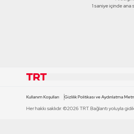
1 saniye içinde ana
KURUMSAL
KANAL
Kullanım Koşulları
Gizlilik Politikası ve Aydınlatma Metn
TRT Hakkında
TRT 1
Her hakkı saklıdır. ©2026 TRT. Bağlantı yoluyla gidil
Mevzuat
TRT 2
Basın Açıklamaları
TRT Belge
Bize Ulaşın
TRT Habe