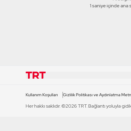
1 saniye içinde ana
KURUMSAL
KANAL
Kullanım Koşulları
Gizlilik Politikası ve Aydınlatma Metn
TRT Hakkında
TRT 1
Her hakkı saklıdır. ©2026 TRT. Bağlantı yoluyla gidil
Mevzuat
TRT 2
Basın Açıklamaları
TRT Belge
Bize Ulaşın
TRT Habe