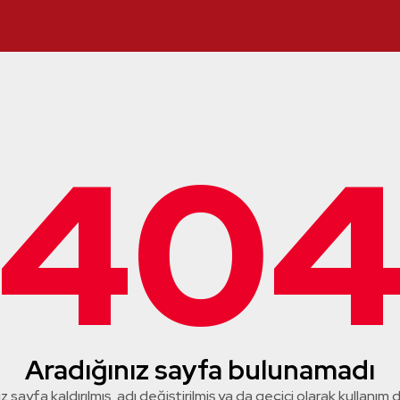
40
Aradığınız sayfa bulunamadı
z sayfa kaldırılmış, adı değiştirilmiş ya da geçici olarak kullanım dış