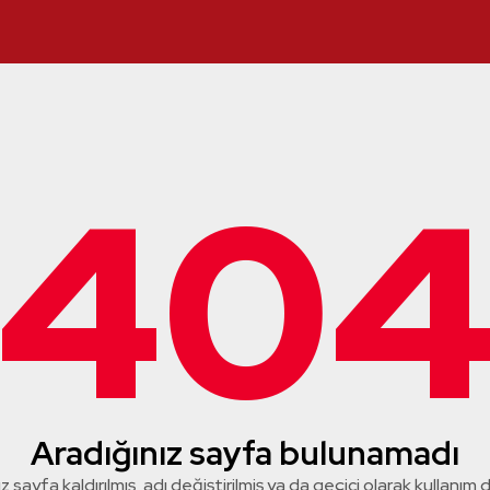
40
Aradığınız sayfa bulunamadı
z sayfa kaldırılmış, adı değiştirilmiş ya da geçici olarak kullanım dış