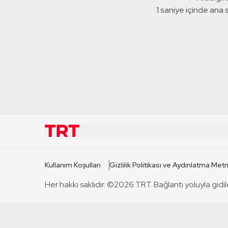
1 saniye içinde ana
KURUMSAL
KANAL
Kullanım Koşulları
Gizlilik Politikası ve Aydınlatma Metn
TRT Hakkında
TRT 1
Her hakkı saklıdır. ©2026 TRT. Bağlantı yoluyla gidil
Mevzuat
TRT 2
Basın Açıklamaları
TRT Belge
Bize Ulaşın
TRT Habe