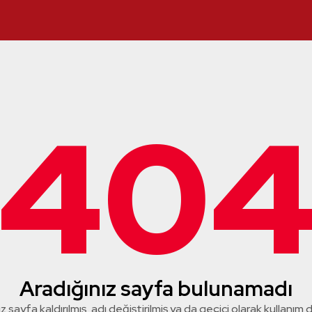
40
Aradığınız sayfa bulunamadı
z sayfa kaldırılmış, adı değiştirilmiş ya da geçici olarak kullanım dış