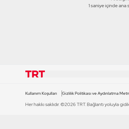
1 saniye içinde ana
KURUMSAL
KANAL
Kullanım Koşulları
Gizlilik Politikası ve Aydınlatma Metn
TRT Hakkında
TRT 1
Her hakkı saklıdır. ©2026 TRT. Bağlantı yoluyla gidil
Mevzuat
TRT 2
Basın Açıklamaları
TRT Belge
Bize Ulaşın
TRT Habe