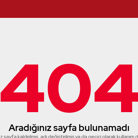
40
Aradığınız sayfa bulunamadı
z sayfa kaldırılmış, adı değiştirilmiş ya da geçici olarak kullanım dış