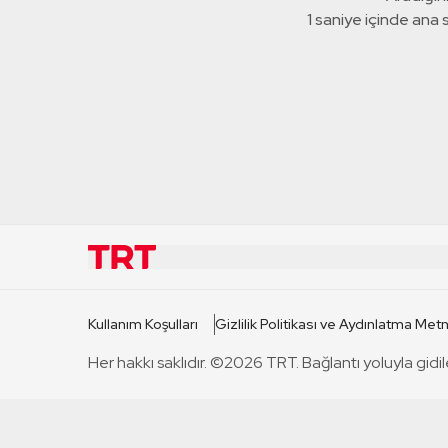
1 saniye içinde ana
KURUMSAL
KANAL
Kullanım Koşulları
Gizlilik Politikası ve Aydınlatma Metn
TRT Hakkında
TRT 1
Her hakkı saklıdır. ©2026 TRT. Bağlantı yoluyla gidil
Mevzuat
TRT 2
Basın Açıklamaları
TRT Belge
Bize Ulaşın
TRT Habe