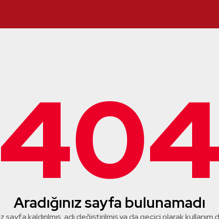
40
Aradığınız sayfa bulunamadı
z sayfa kaldırılmış, adı değiştirilmiş ya da geçici olarak kullanım dış