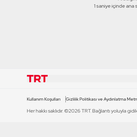
1 saniye içinde ana
KURUMSAL
KANAL
Kullanım Koşulları
Gizlilik Politikası ve Aydınlatma Metn
TRT Hakkında
TRT 1
Her hakkı saklıdır. ©2026 TRT. Bağlantı yoluyla gidil
Mevzuat
TRT 2
Basın Açıklamaları
TRT Belge
Bize Ulaşın
TRT Habe