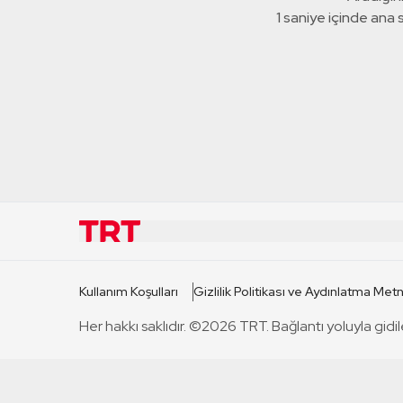
1 saniye içinde ana
KURUMSAL
KANAL
Kullanım Koşulları
Gizlilik Politikası ve Aydınlatma Metn
TRT Hakkında
TRT 1
Her hakkı saklıdır. ©2026 TRT. Bağlantı yoluyla gidil
Mevzuat
TRT 2
Basın Açıklamaları
TRT Belge
Bize Ulaşın
TRT Habe