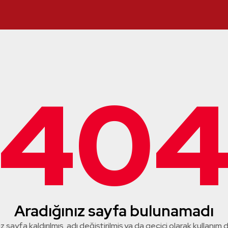
40
Aradığınız sayfa bulunamadı
z sayfa kaldırılmış, adı değiştirilmiş ya da geçici olarak kullanım dış