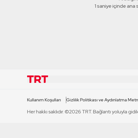
1 saniye içinde ana
KURUMSAL
KANAL
Kullanım Koşulları
Gizlilik Politikası ve Aydınlatma Metn
TRT Hakkında
TRT 1
Her hakkı saklıdır. ©2026 TRT. Bağlantı yoluyla gidil
Mevzuat
TRT 2
Basın Açıklamaları
TRT Belge
Bize Ulaşın
TRT Habe