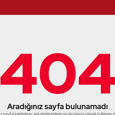
40
Aradığınız sayfa bulunamadı
z sayfa kaldırılmış, adı değiştirilmiş ya da geçici olarak kullanım dış