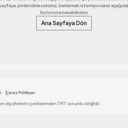
 sayfaya yönlendirileceksiniz, beklemek istemiyorsanız aşağıda
butonuna basabilirsiniz
Ana Sayfaya Dön
 SİTELERİ
SİTELER
i
Çerez Politikası
TRT Kürdi
tabii
T
en dış sitelerin içeriklerinden TRT sorumlu değildir.
TRT World
TRT Dinle
T
sel
TRT Arabi
Engelsiz TRT
T
r
TRT Eba İlkokul
TRT 12 Punto
T