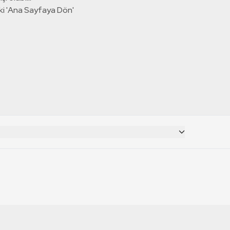
ki 'Ana Sayfaya Dön'
CANLI YAYINLAR
RT Deutsch
TRT 1 Canlı İzle
TRT World Canlı İzle
RT Russian
TRT 2 Canlı İzle
TRT EBA Canlı İzle
RT Français
TRT Belgesel Canlı İzle
RT Balkan
TRT Haber Canlı İzle