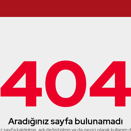
40
Aradığınız sayfa bulunamadı
z sayfa kaldırılmış, adı değiştirilmiş ya da geçici olarak kullanım dış