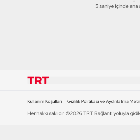
5 saniye içinde ana
KURUMSAL
KANAL
Kullanım Koşulları
Gizlilik Politikası ve Aydınlatma Metn
TRT Hakkında
TRT 1
Her hakkı saklıdır. ©2026 TRT. Bağlantı yoluyla gidil
Mevzuat
TRT 2
Basın Açıklamaları
TRT Belge
Bize Ulaşın
TRT Habe