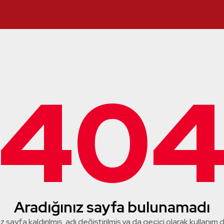
40
Aradığınız sayfa bulunamadı
z sayfa kaldırılmış, adı değiştirilmiş ya da geçici olarak kullanım dış