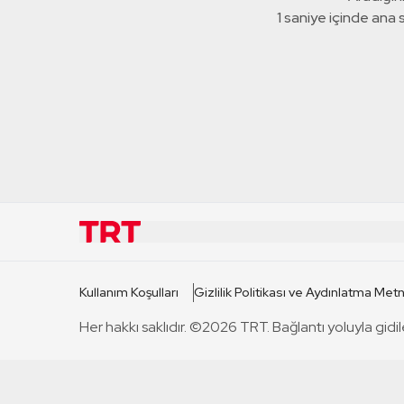
1 saniye içinde ana
KURUMSAL
KANAL
Kullanım Koşulları
Gizlilik Politikası ve Aydınlatma Metn
TRT Hakkında
TRT 1
Her hakkı saklıdır. ©2026 TRT. Bağlantı yoluyla gidil
Mevzuat
TRT 2
Basın Açıklamaları
TRT Belge
Bize Ulaşın
TRT Habe