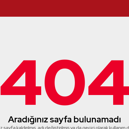
40
Aradığınız sayfa bulunamadı
z sayfa kaldırılmış, adı değiştirilmiş ya da geçici olarak kullanım dış