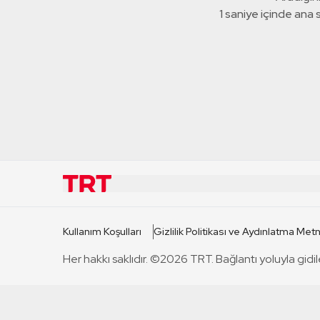
1 saniye içinde ana
KURUMSAL
KANAL
Kullanım Koşulları
Gizlilik Politikası ve Aydınlatma Metn
TRT Hakkında
TRT 1
Her hakkı saklıdır. ©2026 TRT. Bağlantı yoluyla gidil
Mevzuat
TRT 2
Basın Açıklamaları
TRT Belge
Bize Ulaşın
TRT Habe