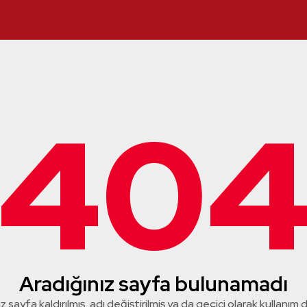
40
Aradığınız sayfa bulunamadı
z sayfa kaldırılmış, adı değiştirilmiş ya da geçici olarak kullanım dış