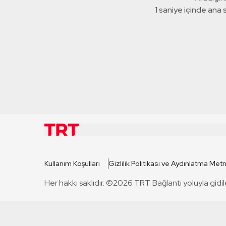
1 saniye içinde ana
KURUMSAL
KANAL
Kullanım Koşulları
Gizlilik Politikası ve Aydınlatma Metn
TRT Hakkında
TRT 1
Her hakkı saklıdır. ©2026 TRT. Bağlantı yoluyla gidil
Mevzuat
TRT 2
Basın Açıklamaları
TRT Belge
Bize Ulaşın
TRT Habe