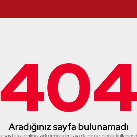
40
Aradığınız sayfa bulunamadı
z sayfa kaldırılmış, adı değiştirilmiş ya da geçici olarak kullanım dış