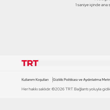
1 saniye içinde ana
KURUMSAL
KANAL
Kullanım Koşulları
Gizlilik Politikası ve Aydınlatma Metn
TRT Hakkında
TRT 1
Her hakkı saklıdır. ©2026 TRT. Bağlantı yoluyla gidil
Mevzuat
TRT 2
Basın Açıklamaları
TRT Belge
Bize Ulaşın
TRT Habe