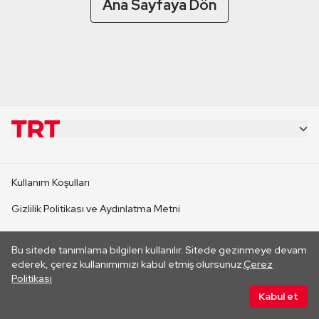
Ana Sayfaya Dön
KURUMSAL
Kullanım Koşulları
KANAL SİTELERİ
Gizlilik Politikası ve Aydınlatma Metni
Çerez Politikası
SİTELER
Bu sitede tanımlama bilgileri kullanılır. Sitede gezinmeye devam
Her hakkı saklıdır. ©2026 TRT. Bağlantı yoluyla gidilen dış
ederek, çerez kullanımımızı kabul etmiş olursunuz.
Çerez
sitelerin içeriklerinden TRT sorumlu değildir.
Politikası
CANLI YAYINLAR
Kabul et