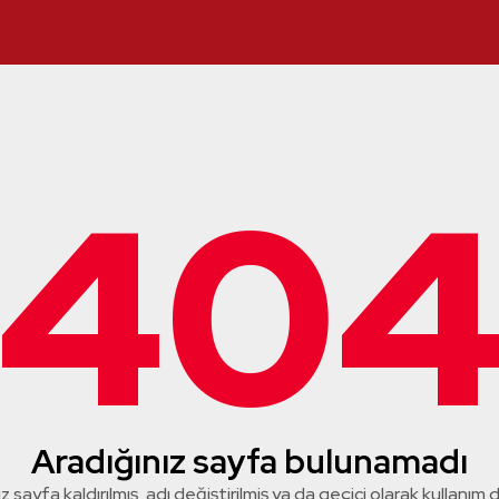
40
Aradığınız sayfa bulunamadı
z sayfa kaldırılmış, adı değiştirilmiş ya da geçici olarak kullanım dış