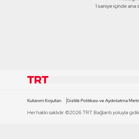
1 saniye içinde ana
KURUMSAL
KANAL
Kullanım Koşulları
Gizlilik Politikası ve Aydınlatma Metn
TRT Hakkında
TRT 1
Her hakkı saklıdır. ©2026 TRT. Bağlantı yoluyla gidil
Mevzuat
TRT 2
Basın Açıklamaları
TRT Belge
Bize Ulaşın
TRT Habe