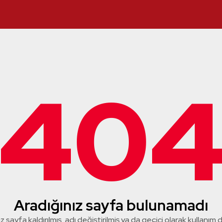
40
Aradığınız sayfa bulunamadı
z sayfa kaldırılmış, adı değiştirilmiş ya da geçici olarak kullanım dış