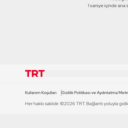
1 saniye içinde ana
KURUMSAL
KANAL
Kullanım Koşulları
Gizlilik Politikası ve Aydınlatma Metn
TRT Hakkında
TRT 1
Her hakkı saklıdır. ©2026 TRT. Bağlantı yoluyla gidil
Mevzuat
TRT 2
Basın Açıklamaları
TRT Belge
Bize Ulaşın
TRT Habe