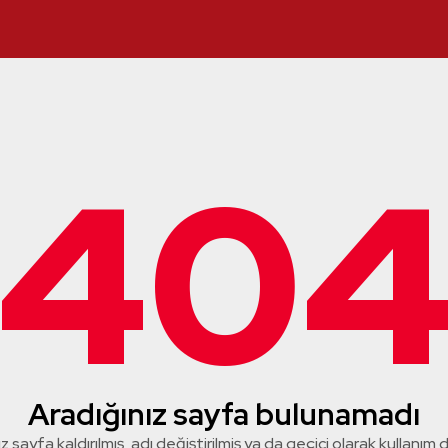
40
Aradığınız sayfa bulunamadı
z sayfa kaldırılmış, adı değiştirilmiş ya da geçici olarak kullanım dış