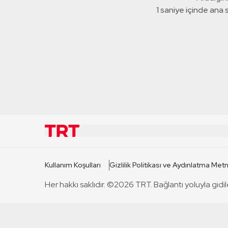
1 saniye içinde ana
KURUMSAL
KANAL
Kullanım Koşulları
Gizlilik Politikası ve Aydınlatma Metn
TRT Hakkında
TRT 1
Her hakkı saklıdır. ©2026 TRT. Bağlantı yoluyla gidil
Mevzuat
TRT 2
Basın Açıklamaları
TRT Belge
Bize Ulaşın
TRT Habe