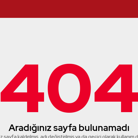
40
Aradığınız sayfa bulunamadı
z sayfa kaldırılmış, adı değiştirilmiş ya da geçici olarak kullanım dış