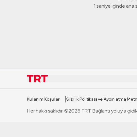
1 saniye içinde ana
KURUMSAL
KANAL
Kullanım Koşulları
Gizlilik Politikası ve Aydınlatma Metn
TRT Hakkında
TRT 1
Her hakkı saklıdır. ©2026 TRT. Bağlantı yoluyla gidil
Mevzuat
TRT 2
Basın Açıklamaları
TRT Belge
Bize Ulaşın
TRT Habe