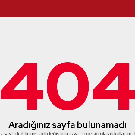
40
Aradığınız sayfa bulunamadı
z sayfa kaldırılmış, adı değiştirilmiş ya da geçici olarak kullanım dış