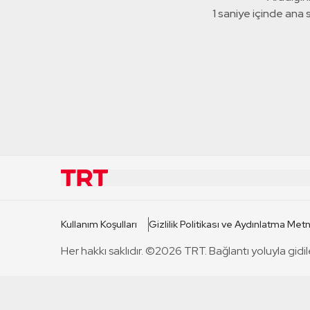
1 saniye içinde ana
KURUMSAL
KANAL
Kullanım Koşulları
Gizlilik Politikası ve Aydınlatma Metn
TRT Hakkında
TRT 1
Her hakkı saklıdır. ©2026 TRT. Bağlantı yoluyla gidil
Mevzuat
TRT 2
Basın Açıklamaları
TRT Belge
Bize Ulaşın
TRT Habe