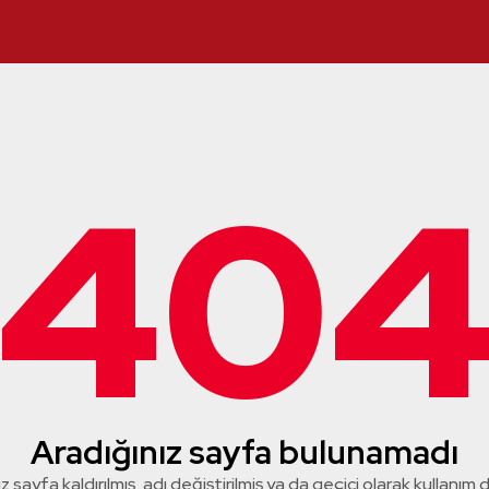
40
Aradığınız sayfa bulunamadı
z sayfa kaldırılmış, adı değiştirilmiş ya da geçici olarak kullanım dış