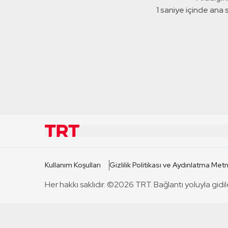
1 saniye içinde ana
KURUMSAL
KANAL
Kullanım Koşulları
Gizlilik Politikası ve Aydınlatma Metn
TRT Hakkında
TRT 1
Her hakkı saklıdır. ©2026 TRT. Bağlantı yoluyla gidil
Mevzuat
TRT 2
Basın Açıklamaları
TRT Belge
Bize Ulaşın
TRT Habe