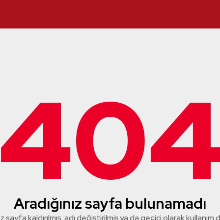
40
Aradığınız sayfa bulunamadı
z sayfa kaldırılmış, adı değiştirilmiş ya da geçici olarak kullanım dış