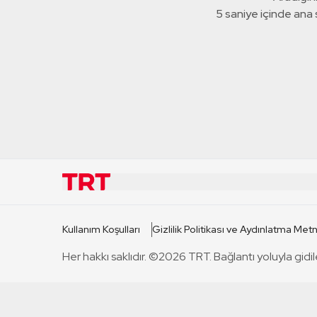
5 saniye içinde ana
KURUMSAL
KANAL
Kullanım Koşulları
Gizlilik Politikası ve Aydınlatma Metn
TRT Hakkında
TRT 1
Her hakkı saklıdır. ©2026 TRT. Bağlantı yoluyla gidil
Mevzuat
TRT 2
Basın Açıklamaları
TRT Belge
Bize Ulaşın
TRT Habe