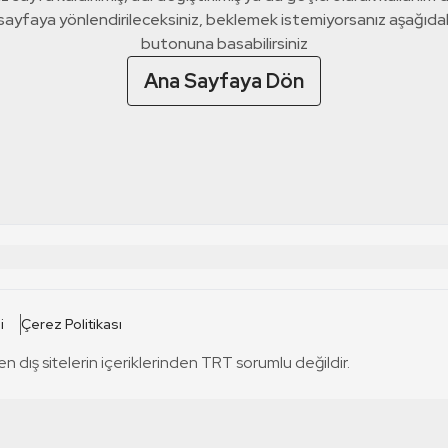
 sayfaya yönlendirileceksiniz, beklemek istemiyorsanız aşağıda
butonuna basabilirsiniz
Ana Sayfaya Dön
 SİTELERİ
SİTELER
i
Çerez Politikası
TRT Kürdi
tabii
T
en dış sitelerin içeriklerinden TRT sorumlu değildir.
TRT World
TRT Dinle
T
sel
TRT Arabi
Engelsiz TRT
T
r
TRT Eba İlkokul
TRT 12 Punto
T