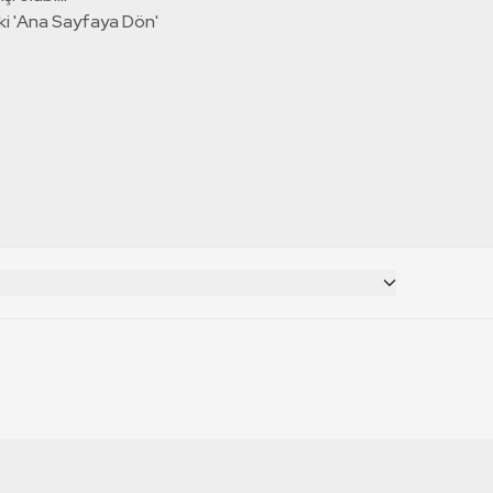
ki 'Ana Sayfaya Dön'
CANLI YAYINLAR
RT Deutsch
TRT 1 Canlı İzle
TRT World Canlı İzle
RT Russian
TRT 2 Canlı İzle
TRT EBA Canlı İzle
RT Français
TRT Belgesel Canlı İzle
RT Balkan
TRT Haber Canlı İzle