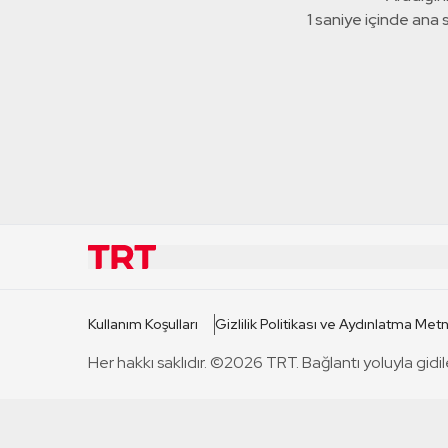
1 saniye içinde ana
KURUMSAL
KANAL
Kullanım Koşulları
Gizlilik Politikası ve Aydınlatma Metn
TRT Hakkında
TRT 1
Her hakkı saklıdır. ©2026 TRT. Bağlantı yoluyla gidil
Mevzuat
TRT 2
Basın Açıklamaları
TRT Belge
Bize Ulaşın
TRT Habe