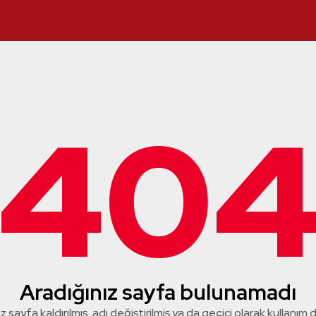
40
Aradığınız sayfa bulunamadı
z sayfa kaldırılmış, adı değiştirilmiş ya da geçici olarak kullanım dış