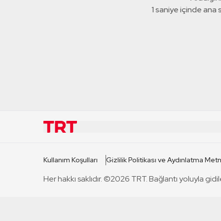
1 saniye içinde ana
KURUMSAL
KANAL
Kullanım Koşulları
Gizlilik Politikası ve Aydınlatma Metn
TRT Hakkında
TRT 1
Her hakkı saklıdır. ©2026 TRT. Bağlantı yoluyla gidil
Mevzuat
TRT 2
Basın Açıklamaları
TRT Belge
Bize Ulaşın
TRT Habe