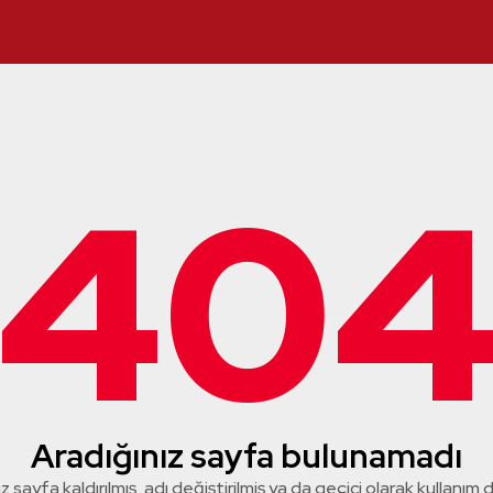
40
Aradığınız sayfa bulunamadı
z sayfa kaldırılmış, adı değiştirilmiş ya da geçici olarak kullanım dış