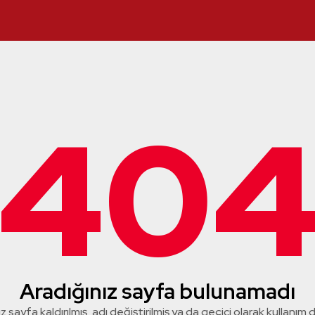
40
Aradığınız sayfa bulunamadı
z sayfa kaldırılmış, adı değiştirilmiş ya da geçici olarak kullanım dış