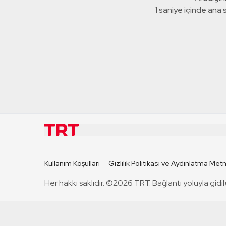
1 saniye içinde ana
KURUMSAL
KANAL
Kullanım Koşulları
Gizlilik Politikası ve Aydınlatma Metn
TRT Hakkında
TRT 1
Her hakkı saklıdır. ©2026 TRT. Bağlantı yoluyla gidil
Mevzuat
TRT 2
Basın Açıklamaları
TRT Belge
Bize Ulaşın
TRT Habe