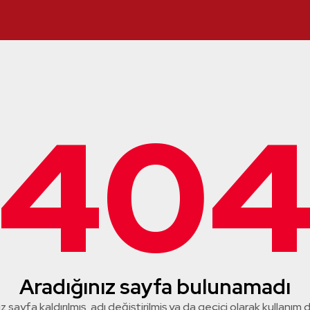
40
Aradığınız sayfa bulunamadı
z sayfa kaldırılmış, adı değiştirilmiş ya da geçici olarak kullanım dış