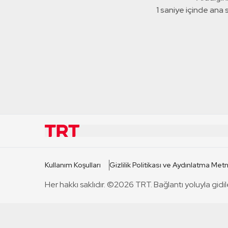
1 saniye içinde ana
KURUMSAL
KANAL
Kullanım Koşulları
Gizlilik Politikası ve Aydınlatma Metn
TRT Hakkında
TRT 1
Her hakkı saklıdır. ©2026 TRT. Bağlantı yoluyla gidil
Mevzuat
TRT 2
Basın Açıklamaları
TRT Belge
Bize Ulaşın
TRT Habe