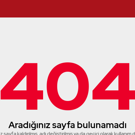
40
Aradığınız sayfa bulunamadı
z sayfa kaldırılmış, adı değiştirilmiş ya da geçici olarak kullanım dış