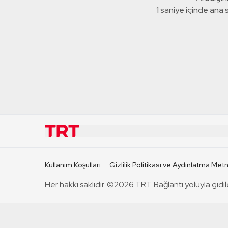
1 saniye içinde ana
KURUMSAL
KANAL
Kullanım Koşulları
Gizlilik Politikası ve Aydınlatma Metn
TRT Hakkında
TRT 1
Her hakkı saklıdır. ©2026 TRT. Bağlantı yoluyla gidil
Mevzuat
TRT 2
Basın Açıklamaları
TRT Belge
Bize Ulaşın
TRT Habe