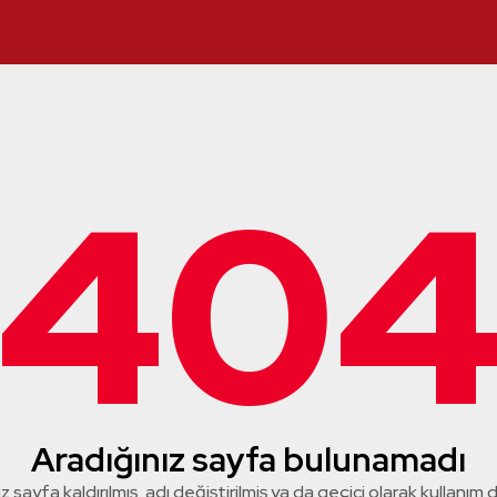
40
Aradığınız sayfa bulunamadı
z sayfa kaldırılmış, adı değiştirilmiş ya da geçici olarak kullanım dış