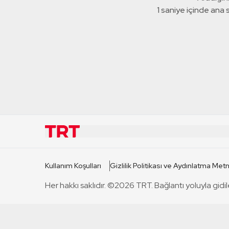
1 saniye içinde ana
KURUMSAL
KANAL
Kullanım Koşulları
Gizlilik Politikası ve Aydınlatma Metn
TRT Hakkında
TRT 1
Her hakkı saklıdır. ©2026 TRT. Bağlantı yoluyla gidil
Mevzuat
TRT 2
Basın Açıklamaları
TRT Belge
Bize Ulaşın
TRT Habe