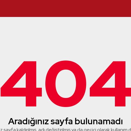
40
Aradığınız sayfa bulunamadı
z sayfa kaldırılmış, adı değiştirilmiş ya da geçici olarak kullanım dış