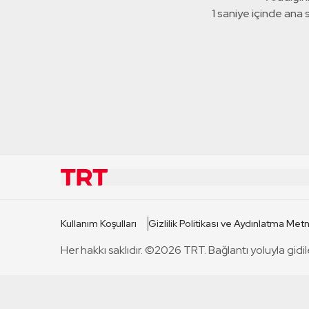
1 saniye içinde ana
KURUMSAL
KANAL
Kullanım Koşulları
Gizlilik Politikası ve Aydınlatma Metn
TRT Hakkında
TRT 1
Her hakkı saklıdır. ©2026 TRT. Bağlantı yoluyla gidil
Mevzuat
TRT 2
Basın Açıklamaları
TRT Belge
Bize Ulaşın
TRT Habe