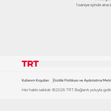
1 saniye içinde ana
KURUMSAL
KANAL
Kullanım Koşulları
Gizlilik Politikası ve Aydınlatma Metn
TRT Hakkında
TRT 1
Her hakkı saklıdır. ©2026 TRT. Bağlantı yoluyla gidil
Mevzuat
TRT 2
Basın Açıklamaları
TRT Belge
Bize Ulaşın
TRT Habe