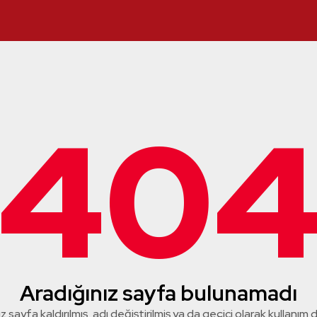
40
Aradığınız sayfa bulunamadı
z sayfa kaldırılmış, adı değiştirilmiş ya da geçici olarak kullanım dış