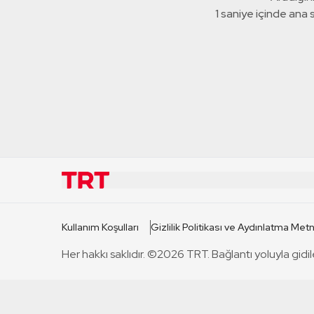
1 saniye içinde ana
KURUMSAL
KANAL
Kullanım Koşulları
Gizlilik Politikası ve Aydınlatma Metn
TRT Hakkında
TRT 1
Her hakkı saklıdır. ©2026 TRT. Bağlantı yoluyla gidil
Mevzuat
TRT 2
Basın Açıklamaları
TRT Belge
Bize Ulaşın
TRT Habe