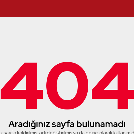
40
Aradığınız sayfa bulunamadı
z sayfa kaldırılmış, adı değiştirilmiş ya da geçici olarak kullanım dış