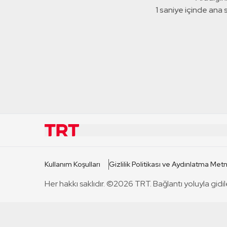
1 saniye içinde ana
KURUMSAL
KANAL
Kullanım Koşulları
Gizlilik Politikası ve Aydınlatma Metn
TRT Hakkında
TRT 1
Her hakkı saklıdır. ©2026 TRT. Bağlantı yoluyla gidil
Mevzuat
TRT 2
Basın Açıklamaları
TRT Belge
Bize Ulaşın
TRT Habe