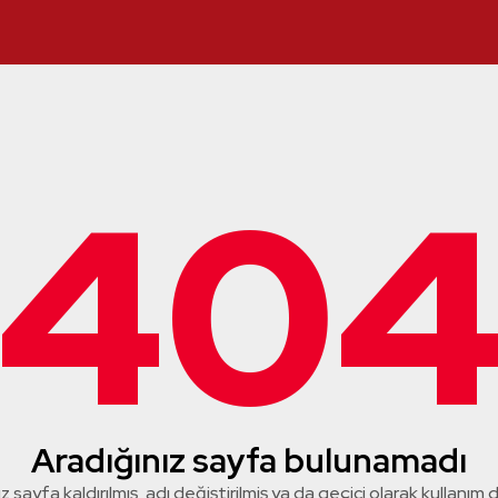
40
Aradığınız sayfa bulunamadı
z sayfa kaldırılmış, adı değiştirilmiş ya da geçici olarak kullanım dış