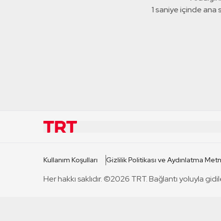
1 saniye içinde ana
KURUMSAL
KANAL
Kullanım Koşulları
Gizlilik Politikası ve Aydınlatma Metn
TRT Hakkında
TRT 1
Her hakkı saklıdır. ©2026 TRT. Bağlantı yoluyla gidil
Mevzuat
TRT 2
Basın Açıklamaları
TRT Belge
Bize Ulaşın
TRT Habe