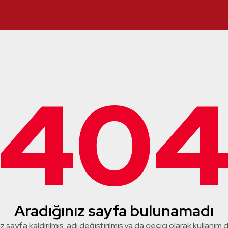
40
Aradığınız sayfa bulunamadı
z sayfa kaldırılmış, adı değiştirilmiş ya da geçici olarak kullanım dış