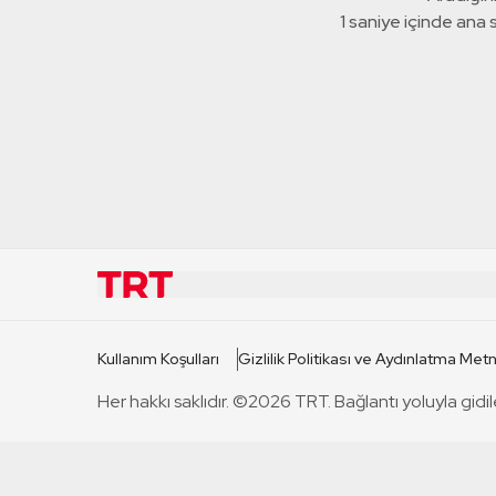
1 saniye içinde ana
KURUMSAL
KANAL
Kullanım Koşulları
Gizlilik Politikası ve Aydınlatma Metn
TRT Hakkında
TRT 1
Her hakkı saklıdır. ©2026 TRT. Bağlantı yoluyla gidil
Mevzuat
TRT 2
Basın Açıklamaları
TRT Belge
Bize Ulaşın
TRT Habe