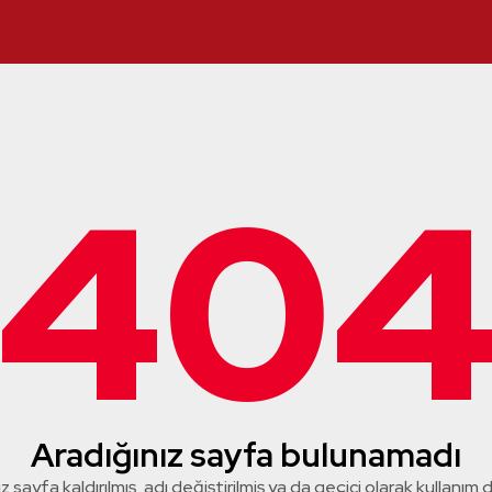
40
Aradığınız sayfa bulunamadı
z sayfa kaldırılmış, adı değiştirilmiş ya da geçici olarak kullanım dış