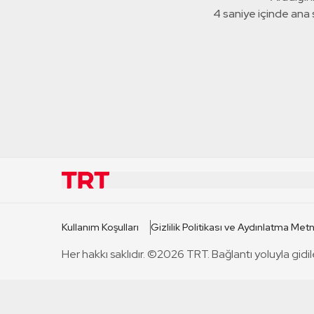
4 saniye içinde ana
KURUMSAL
KANAL
Kullanım Koşulları
Gizlilik Politikası ve Aydınlatma Metn
TRT Hakkında
TRT 1
Her hakkı saklıdır. ©2026 TRT. Bağlantı yoluyla gidil
Mevzuat
TRT 2
Basın Açıklamaları
TRT Belge
Bize Ulaşın
TRT Habe