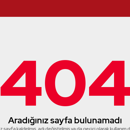
40
Aradığınız sayfa bulunamadı
z sayfa kaldırılmış, adı değiştirilmiş ya da geçici olarak kullanım dış