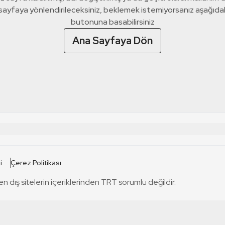
 sayfaya yönlendirileceksiniz, beklemek istemiyorsanız aşağıda
butonuna basabilirsiniz
Ana Sayfaya Dön
 SİTELERİ
SİTELER
i
Çerez Politikası
TRT Kürdi
tabii
T
en dış sitelerin içeriklerinden TRT sorumlu değildir.
TRT World
TRT Dinle
T
sel
TRT Arabi
Engelsiz TRT
T
r
TRT Eba İlkokul
TRT 12 Punto
T