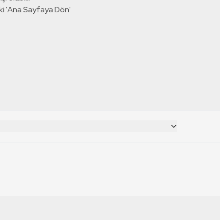
ki 'Ana Sayfaya Dön'
CANLI YAYINLAR
RT Deutsch
TRT 1 Canlı İzle
TRT World Canlı İzle
RT Russian
TRT 2 Canlı İzle
TRT EBA Canlı İzle
RT Français
TRT Belgesel Canlı İzle
RT Balkan
TRT Haber Canlı İzle