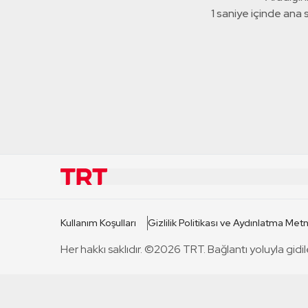
1 saniye içinde ana
KURUMSAL
KANAL
Kullanım Koşulları
Gizlilik Politikası ve Aydınlatma Metn
TRT Hakkında
TRT 1
Her hakkı saklıdır. ©2026 TRT. Bağlantı yoluyla gidil
Mevzuat
TRT 2
Basın Açıklamaları
TRT Belge
Bize Ulaşın
TRT Habe