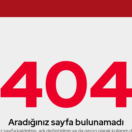
40
Aradığınız sayfa bulunamadı
z sayfa kaldırılmış, adı değiştirilmiş ya da geçici olarak kullanım dış