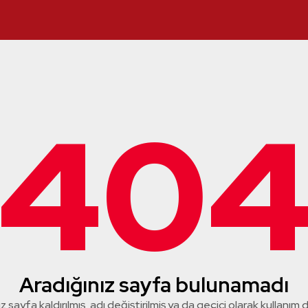
40
Aradığınız sayfa bulunamadı
z sayfa kaldırılmış, adı değiştirilmiş ya da geçici olarak kullanım dış