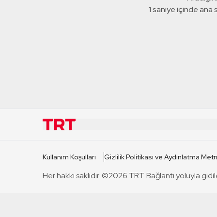
1 saniye içinde ana
KURUMSAL
KANAL
Kullanım Koşulları
Gizlilik Politikası ve Aydınlatma Metn
TRT Hakkında
TRT 1
Her hakkı saklıdır. ©2026 TRT. Bağlantı yoluyla gidil
Mevzuat
TRT 2
Basın Açıklamaları
TRT Belge
Bize Ulaşın
TRT Habe