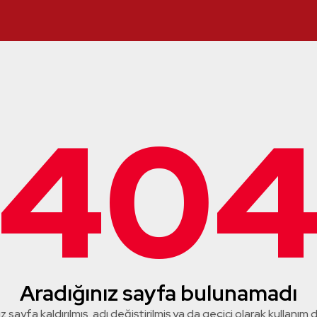
40
Aradığınız sayfa bulunamadı
z sayfa kaldırılmış, adı değiştirilmiş ya da geçici olarak kullanım dış