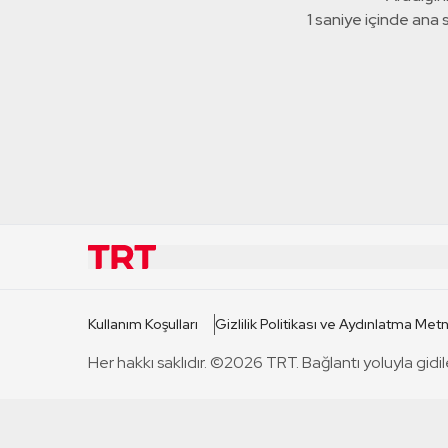
1 saniye içinde ana
KURUMSAL
KANAL
Kullanım Koşulları
Gizlilik Politikası ve Aydınlatma Metn
TRT Hakkında
TRT 1
Her hakkı saklıdır. ©2026 TRT. Bağlantı yoluyla gidil
Mevzuat
TRT 2
Basın Açıklamaları
TRT Belge
Bize Ulaşın
TRT Habe