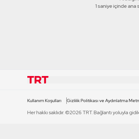
1 saniye içinde ana
KURUMSAL
KANAL
Kullanım Koşulları
Gizlilik Politikası ve Aydınlatma Metn
TRT Hakkında
TRT 1
Her hakkı saklıdır. ©2026 TRT. Bağlantı yoluyla gidil
Mevzuat
TRT 2
Basın Açıklamaları
TRT Belge
Bize Ulaşın
TRT Habe