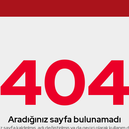
40
Aradığınız sayfa bulunamadı
z sayfa kaldırılmış, adı değiştirilmiş ya da geçici olarak kullanım dış