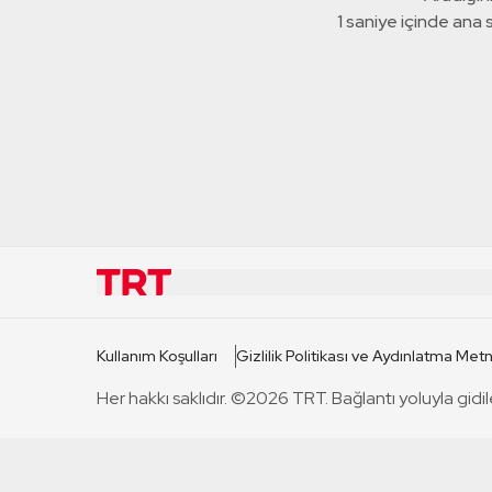
1 saniye içinde ana
KURUMSAL
KANAL
Kullanım Koşulları
Gizlilik Politikası ve Aydınlatma Metn
TRT Hakkında
TRT 1
Her hakkı saklıdır. ©2026 TRT. Bağlantı yoluyla gidil
Mevzuat
TRT 2
Basın Açıklamaları
TRT Belge
Bize Ulaşın
TRT Habe