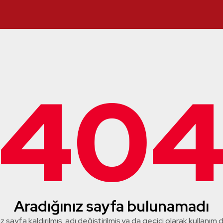
40
Aradığınız sayfa bulunamadı
z sayfa kaldırılmış, adı değiştirilmiş ya da geçici olarak kullanım dış