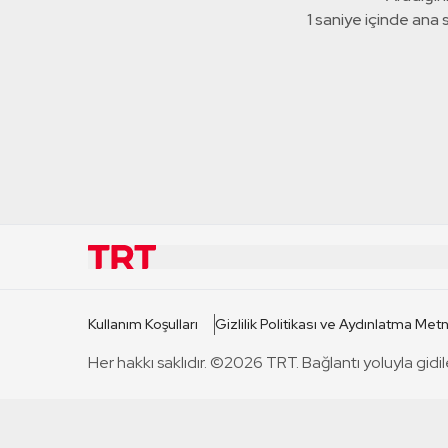
1 saniye içinde ana
KURUMSAL
KANAL
Kullanım Koşulları
Gizlilik Politikası ve Aydınlatma Metn
TRT Hakkında
TRT 1
Her hakkı saklıdır. ©2026 TRT. Bağlantı yoluyla gidil
Mevzuat
TRT 2
Basın Açıklamaları
TRT Belge
Bize Ulaşın
TRT Habe