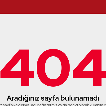
40
Aradığınız sayfa bulunamadı
z sayfa kaldırılmış, adı değiştirilmiş ya da geçici olarak kullanım dış