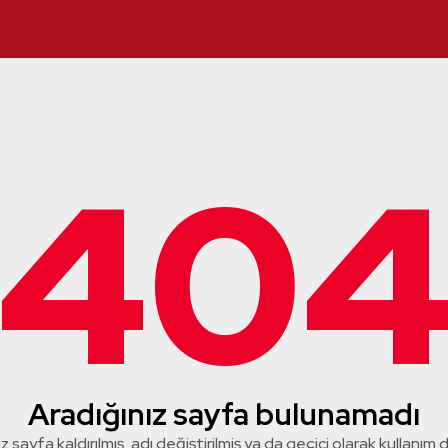
40
Aradığınız sayfa bulunamadı
z sayfa kaldırılmış, adı değiştirilmiş ya da geçici olarak kullanım dış