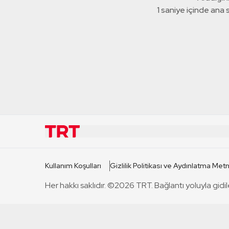
1 saniye içinde ana
KURUMSAL
KANAL
Kullanım Koşulları
Gizlilik Politikası ve Aydınlatma Metn
TRT Hakkında
TRT 1
Her hakkı saklıdır. ©2026 TRT. Bağlantı yoluyla gidil
Mevzuat
TRT 2
Basın Açıklamaları
TRT Belge
Bize Ulaşın
TRT Habe