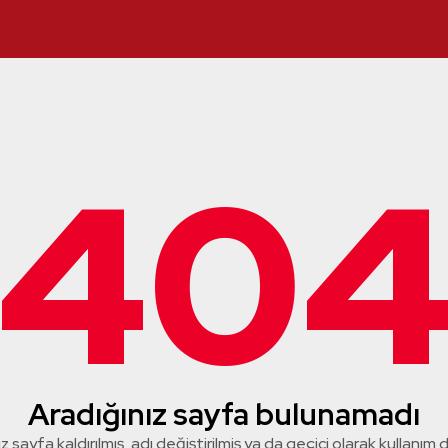
40
Aradığınız sayfa bulunamadı
z sayfa kaldırılmış, adı değiştirilmiş ya da geçici olarak kullanım dış