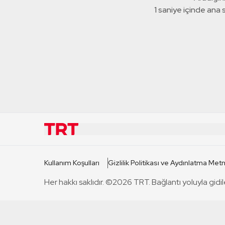
1 saniye içinde ana
KURUMSAL
KANAL
Kullanım Koşulları
Gizlilik Politikası ve Aydınlatma Metn
TRT Hakkında
TRT 1
Her hakkı saklıdır. ©2026 TRT. Bağlantı yoluyla gidil
Mevzuat
TRT 2
Basın Açıklamaları
TRT Belge
Bize Ulaşın
TRT Habe