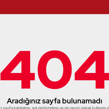
40
Aradığınız sayfa bulunamadı
z sayfa kaldırılmış, adı değiştirilmiş ya da geçici olarak kullanım dış