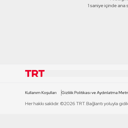
1 saniye içinde ana
KURUMSAL
KANAL
Kullanım Koşulları
Gizlilik Politikası ve Aydınlatma Metn
TRT Hakkında
TRT 1
Her hakkı saklıdır. ©2026 TRT. Bağlantı yoluyla gidil
Mevzuat
TRT 2
Basın Açıklamaları
TRT Belge
Bize Ulaşın
TRT Habe