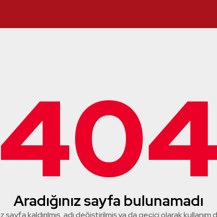
40
Aradığınız sayfa bulunamadı
z sayfa kaldırılmış, adı değiştirilmiş ya da geçici olarak kullanım dış