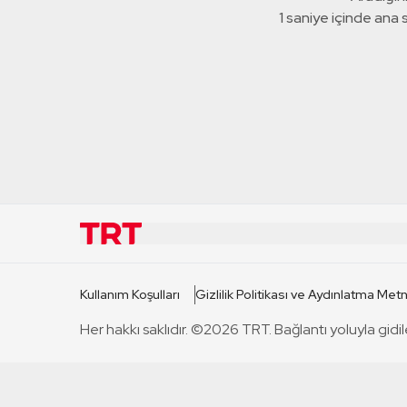
1 saniye içinde ana
KURUMSAL
KANAL
Kullanım Koşulları
Gizlilik Politikası ve Aydınlatma Metn
TRT Hakkında
TRT 1
Her hakkı saklıdır. ©2026 TRT. Bağlantı yoluyla gidil
Mevzuat
TRT 2
Basın Açıklamaları
TRT Belge
Bize Ulaşın
TRT Habe