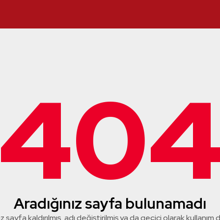
40
Aradığınız sayfa bulunamadı
z sayfa kaldırılmış, adı değiştirilmiş ya da geçici olarak kullanım dış