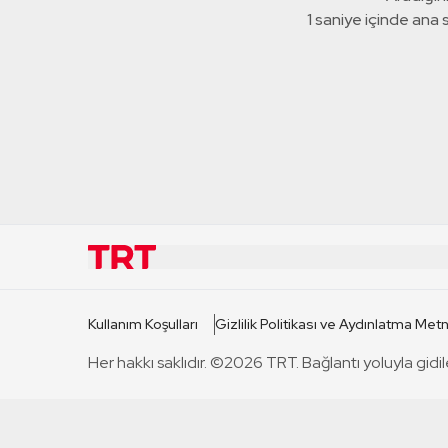
1 saniye içinde ana
KURUMSAL
KANAL
Kullanım Koşulları
Gizlilik Politikası ve Aydınlatma Metn
TRT Hakkında
TRT 1
Her hakkı saklıdır. ©2026 TRT. Bağlantı yoluyla gidil
Mevzuat
TRT 2
Basın Açıklamaları
TRT Belge
Bize Ulaşın
TRT Habe