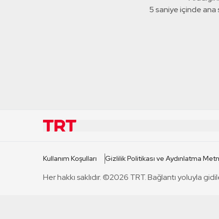
5 saniye içinde ana
KURUMSAL
KANAL
Kullanım Koşulları
Gizlilik Politikası ve Aydınlatma Metn
TRT Hakkında
TRT 1
Her hakkı saklıdır. ©2026 TRT. Bağlantı yoluyla gidil
Mevzuat
TRT 2
Basın Açıklamaları
TRT Belge
Bize Ulaşın
TRT Habe