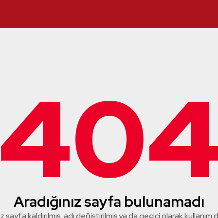
40
Aradığınız sayfa bulunamadı
z sayfa kaldırılmış, adı değiştirilmiş ya da geçici olarak kullanım dış