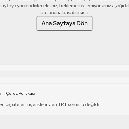
 sayfaya yönlendirileceksiniz, beklemek istemiyorsanız aşağıda
butonuna basabilirsiniz
Ana Sayfaya Dön
 SİTELERİ
SİTELER
i
Çerez Politikası
TRT Kürdi
tabii
T
en dış sitelerin içeriklerinden TRT sorumlu değildir.
TRT World
TRT Dinle
T
sel
TRT Arabi
Engelsiz TRT
T
r
TRT Eba İlkokul
TRT 12 Punto
T