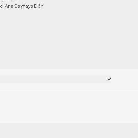
ki 'Ana Sayfaya Dön'
CANLI YAYINLAR
RT Deutsch
TRT 1 Canlı İzle
TRT World Canlı İzle
RT Russian
TRT 2 Canlı İzle
TRT EBA Canlı İzle
RT Français
TRT Belgesel Canlı İzle
RT Balkan
TRT Haber Canlı İzle