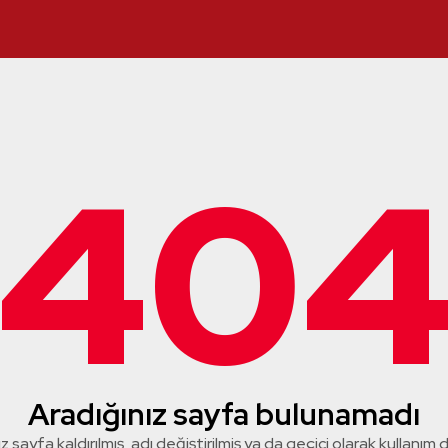
40
Aradığınız sayfa bulunamadı
z sayfa kaldırılmış, adı değiştirilmiş ya da geçici olarak kullanım dış