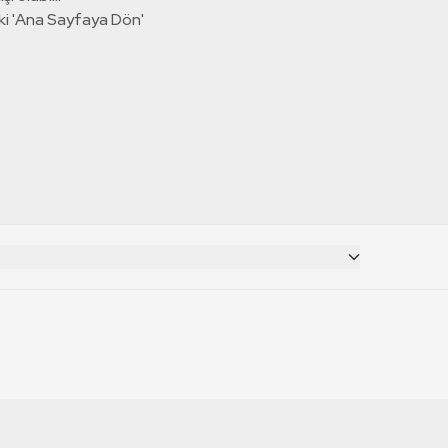
ki 'Ana Sayfaya Dön'
CANLI YAYINLAR
RT Deutsch
TRT 1 Canlı İzle
TRT World Canlı İzle
RT Russian
TRT 2 Canlı İzle
TRT EBA Canlı İzle
RT Français
TRT Belgesel Canlı İzle
RT Balkan
TRT Haber Canlı İzle