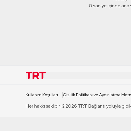
0 saniye içinde ana
KURUMSAL
KANAL
Kullanım Koşulları
Gizlilik Politikası ve Aydınlatma Metn
TRT Hakkında
TRT 1
Her hakkı saklıdır. ©2026 TRT. Bağlantı yoluyla gidil
Mevzuat
TRT 2
Basın Açıklamaları
TRT Belge
Bize Ulaşın
TRT Habe