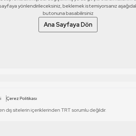
 sayfaya yönlendirileceksiniz, beklemek istemiyorsanız aşağıda
butonuna basabilirsiniz
Ana Sayfaya Dön
 SİTELERİ
SİTELER
i
Çerez Politikası
TRT Kürdi
tabii
T
en dış sitelerin içeriklerinden TRT sorumlu değildir.
TRT World
TRT Dinle
T
sel
TRT Arabi
Engelsiz TRT
T
r
TRT Eba İlkokul
TRT 12 Punto
T