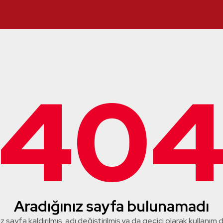
40
Aradığınız sayfa bulunamadı
z sayfa kaldırılmış, adı değiştirilmiş ya da geçici olarak kullanım dış