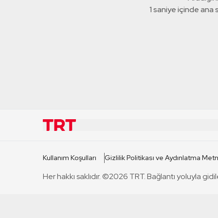
1 saniye içinde ana
KURUMSAL
KANAL
Kullanım Koşulları
Gizlilik Politikası ve Aydınlatma Metn
TRT Hakkında
TRT 1
Her hakkı saklıdır. ©2026 TRT. Bağlantı yoluyla gidil
Mevzuat
TRT 2
Basın Açıklamaları
TRT Belge
Bize Ulaşın
TRT Habe